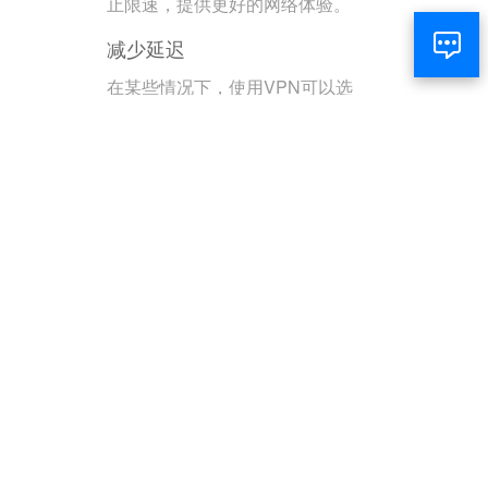
止限速，提供更好的网络体验。
减少延迟
在某些情况下，使用VPN可以选
择更快的服务器路径，减少延
迟，提高网速。
游戏和娱乐
访问游戏服务器
通过VPN可以访问不同地区的游
戏服务器，享受更多游戏内容和
更低的延迟。
解锁流媒体内容
用户可以访问不同国家的流媒体
库，观看更多的电影和电视剧。