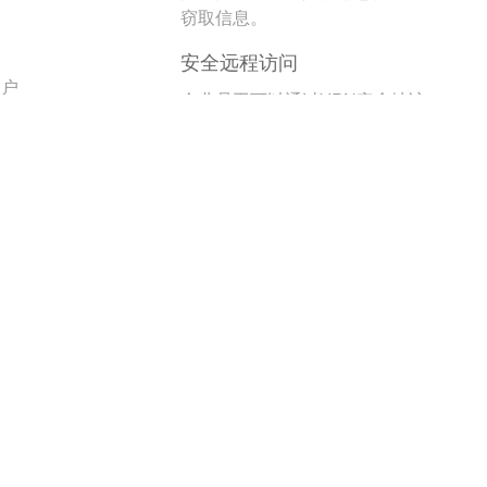
。
窃取信息。
安全远程访问
用户
企业员工可以通过VPN安全地访
问公司内部网络资源，无需担心
数据泄露。
跨区域办公
全球资源访问
企
允许跨国公司在全球范围内统一
性
访问和共享资源，支持跨区域协
作。
多国办公灵活性
监
员工可以在不同国家或地区灵活
性
办公，而不受地域限制。