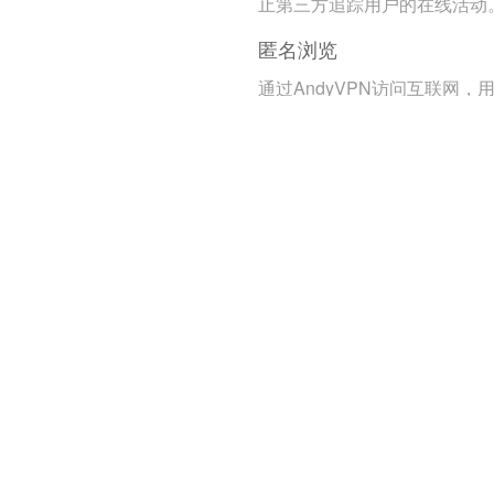
止第三方追踪用户的在线活动
匿名浏览
通过AndyVPN访问互联网，
的真实身份和位置信息得到保
护。
远程办公支持
安全的企业网络访问
员工可以通过VPN安全地访问
业内部资源，确保数据的机密
和完整性。
统一管理
企业可以通过VPN统一管理和
控员工的远程访问，提高安全