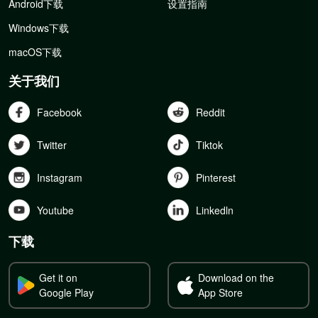
Android下载
设置指南
Windows下载
macOS下载
关于我们
Facebook
Reddit
Twitter
Tiktok
Instagram
Pinterest
Youtube
Linkedln
下载
Get it on
Download on the
Google Play
App Store