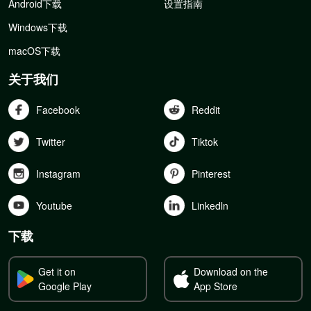
Android下载
设置指南
Windows下载
macOS下载
关于我们
Facebook
Reddit
Twitter
Tiktok
Instagram
Pinterest
Youtube
Linkedln
下载
Get it on
Download on the
Google Play
App Store